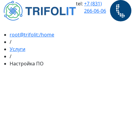
tel:
+7 (831)
266-06-06
root@trifolit:/home
/
Услуги
/
Настройка ПО